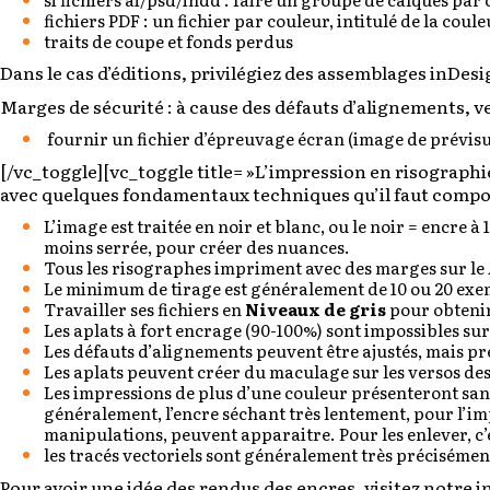
fichiers PDF : un fichier par couleur, intitulé de la coule
traits de coupe et fonds perdus
Dans le cas d’éditions, privilégiez des assemblages inDes
Marges de sécurité : à cause des défauts d’alignements, 
fournir un fichier d’épreuvage écran (image de prévisu
[/vc_toggle][vc_toggle title= »L’impression en risographie :
avec quelques fondamentaux techniques qu’il faut compo
L’image est traitée en noir et blanc, ou le noir = encre 
moins serrée, pour créer des nuances.
Tous les risographes impriment avec des marges sur le A
Le minimum de tirage est généralement de 10 ou 20 exem
Travailler ses fichiers en
Niveaux de gris
pour obtenir
Les aplats à fort encrage (90-100%) sont impossibles su
Les défauts d’alignements peuvent être ajustés, mais 
Les aplats peuvent créer du maculage sur les versos des
Les impressions de plus d’une couleur présenteront sans
généralement, l’encre séchant très lentement, pour l’imp
manipulations, peuvent apparaitre. Pour les enlever, c’es
les tracés vectoriels sont généralement très précisément
Pour avoir une idée des rendus des encres, visitez notre i