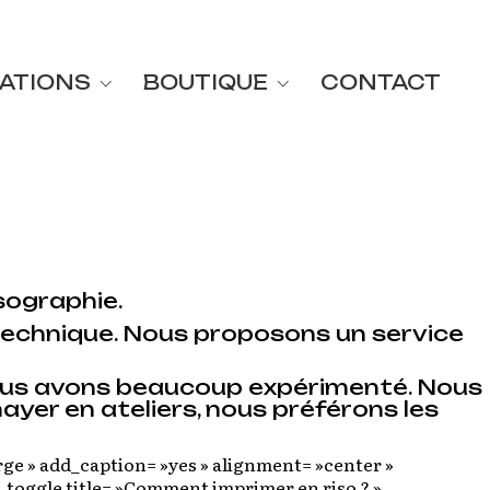
ATIONS
BOUTIQUE
CONTACT
sographie.
technique.
Nous proposons un service
, nous avons beaucoup expérimenté. Nous
nayer en ateliers, nous préférons les
ge » add_caption= »yes » alignment= »center »
_toggle title= »Comment imprimer en riso ? »