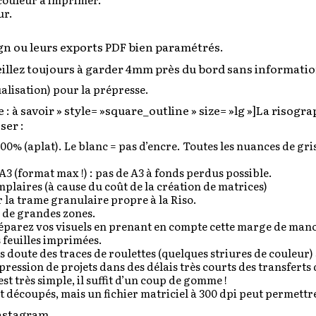
ur.
ign ou leurs exports PDF bien paramétrés.
veillez toujours à garder 4mm près du bord sans informati
alisation) pour la prépresse.
 à savoir » style= »square_outline » size= »lg »]
La risograp
ser :
à 100% (aplat). Le blanc = pas d’encre. Toutes les nuances de g
3 (format max !) : pas de A3 à fonds perdus possible.
plaires (à cause du coût de la création de matrices)
 la trame granulaire propre à la Riso.
r de grandes zones.
préparez vos visuels en prenant en compte cette marge de man
 feuilles imprimées.
 doute des traces de roulettes (quelques striures de couleur)
ression de projets dans des délais très courts des transferts 
t très simple, il suffit d’un coup de gomme !
 découpés, mais un fichier matriciel à 300 dpi peut permettre 
nstagram