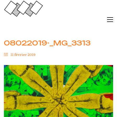
08022019-_MG_3313
11 février 2019