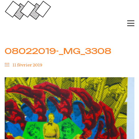
08022019-_MG_3308
11 février 2019