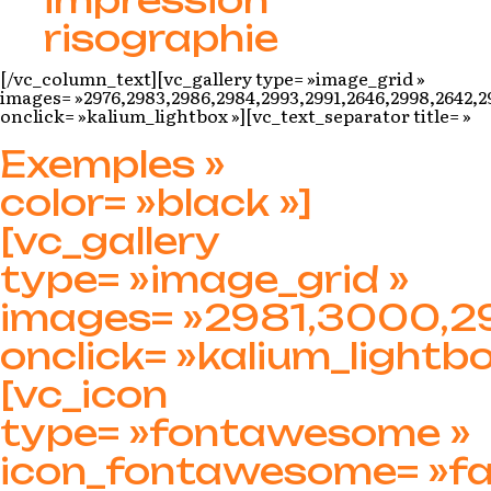
impression
risographie
[/vc_column_text][vc_gallery type= »image_grid »
images= »2976,2983,2986,2984,2993,2991,2646,2998,2642,2
onclick= »kalium_lightbox »][vc_text_separator title= »
Exemples »
color= »black »]
[vc_gallery
type= »image_grid »
images= »2981,3000,29
onclick= »kalium_lightbo
[vc_icon
type= »fontawesome »
icon_fontawesome= »f