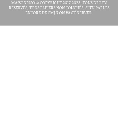
MAISONRISO © COPYRIGHT 2017-2023. TOUS DROITS
RÉSERVÉS, TOUS PAPIERS NON COUCHÉS, SI TU PARLES
ENCORE DE CMJN ON VA S'ÉNERVER.